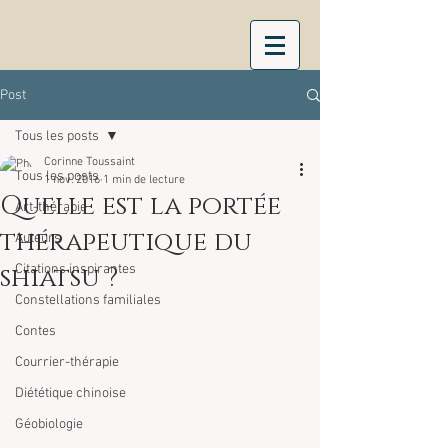
Post
Tous les posts
Corinne Toussaint
Tous les posts
1 nov. 2016
1 min de lecture
Quelle est la portée
Art-thérapie
thérapeutique du
Auteurs
shiatsu ?
Citations inspirantes
Constellations familiales
Contes
Courrier-thérapie
Diététique chinoise
Géobiologie