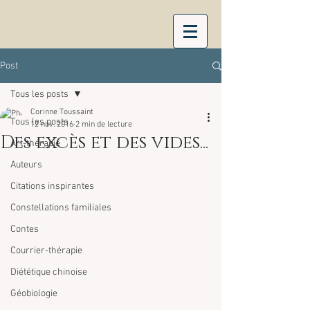
Post
Tous les posts
Corinne Toussaint
Tous les posts
12 nov. 2016
2 min de lecture
Des excès et des vides...
Art-thérapie
Auteurs
Citations inspirantes
Constellations familiales
Contes
Courrier-thérapie
Diététique chinoise
Géobiologie