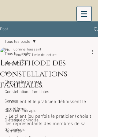
Post
Tous les posts
Corinne Toussaint
Tous les posts
2 nov. 2017
1 min de lecture
La méthode des
Art-thérapie
constellations
Auteurs
familiales.
Citations inspirantes
Constellations familiales
Contes
- Le client et le praticien définissent le 
problème
Courrier-thérapie
- Le client (ou parfois le praticien) choisit 
Diététique chinoise
les représentants des membres de sa 
Géobiologie
famille.