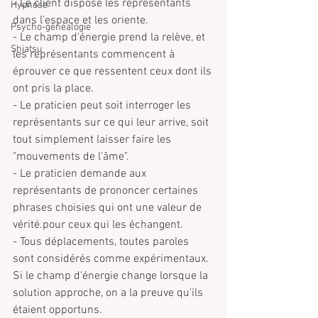
- Le client dispose les représentants 
Hypnose
dans l'espace et les oriente.
Psycho-généalogie
- Le champ d'énergie prend la relève, et 
Shiatsu
les représentants commencent à 
éprouver ce que ressentent ceux dont ils 
ont pris la place.
- Le praticien peut soit interroger les 
représentants sur ce qui leur arrive, soit 
tout simplement laisser faire les 
"mouvements de l'âme".
- Le praticien demande aux 
représentants de prononcer certaines 
phrases choisies qui ont une valeur de 
vérité.pour ceux qui les échangent.
- Tous déplacements, toutes paroles 
sont considérés comme expérimentaux. 
Si le champ d'énergie change lorsque la 
solution approche, on a la preuve qu'ils 
étaient opportuns.