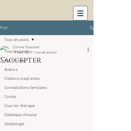
Post
Tous les posts
Corinne Toussaint
Tous les posts
17 févr. 2019
1 min de lecture
S'accepter
Art-thérapie
Auteurs
Citations inspirantes
Constellations familiales
Contes
Courrier-thérapie
Diététique chinoise
Géobiologie