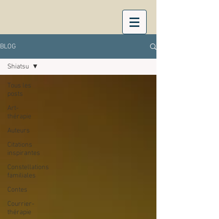
BLOG
Shiatsu
Tous les
posts
Art-
thérapie
Auteurs
Citations
inspirantes
Constellations
familiales
Contes
Courrier-
thérapie