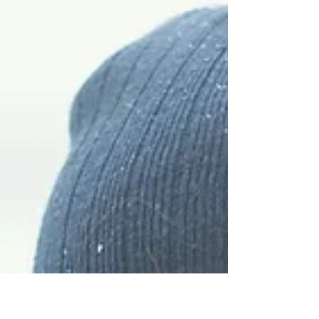
émotionnel…..
A la lecture du livre de Clyde W. Ford « Les cicatrices
émotionnelles », je renforce en moi ce sentiment de
joie d’avoir osé mêlé le...