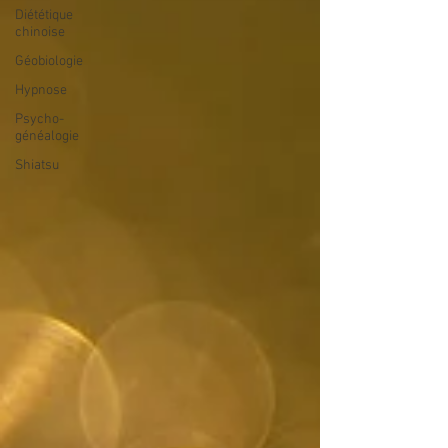
Diététique
chinoise
Géobiologie
Hypnose
Psycho-
généalogie
Shiatsu