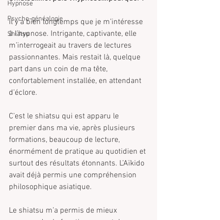
Hypnose
Psycho-généalogie
Il y a bien longtemps que je m’intéresse 
à l’hypnose. Intrigante, captivante, elle 
Shiatsu
m’interrogeait au travers de lectures 
passionnantes. Mais restait là, quelque 
part dans un coin de ma tête, 
confortablement installée, en attendant 
d’éclore.
C’est le shiatsu qui est apparu le 
premier dans ma vie, après plusieurs 
formations, beaucoup de lecture, 
énormément de pratique au quotidien et 
surtout des résultats étonnants. L’Aïkido 
avait déjà permis une compréhension 
philosophique asiatique.
Le shiatsu m’a permis de mieux 