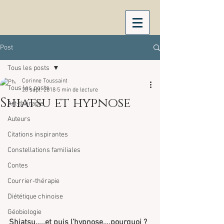
Post
Tous les posts
Corinne Toussaint
Tous les posts
20 sept. 2018
5 min de lecture
Shiatsu et hypnose
Art-thérapie
Auteurs
Citations inspirantes
Constellations familiales
Contes
Courrier-thérapie
Diététique chinoise
Géobiologie
Shiatsu…..et puis l’hypnose….pourquoi ?