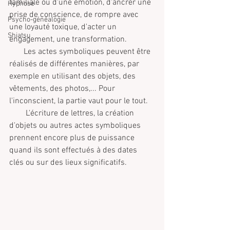
familiale ou d'une émotion, d'ancrer une 
Hypnose
prise de conscience, de rompre avec 
Psycho-généalogie
une loyauté toxique, d'acter un 
Shiatsu
engagement, une transformation.
       Les actes symboliques peuvent être 
réalisés de différentes manières, par 
exemple en utilisant des objets, des 
vêtements, des photos,... Pour 
l'inconscient, la partie vaut pour le tout. 
        L'écriture de lettres, la création 
d'objets ou autres actes symboliques 
prennent encore plus de puissance 
quand ils sont effectués à des dates 
clés ou sur des lieux significatifs.