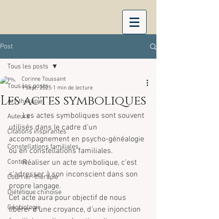
Post
Tous les posts
Corinne Toussaint
Tous les posts
9 sept. 2025
1 min de lecture
Les actes symboliques
Art-thérapie
       Les actes symboliques sont souvent 
Auteurs
utilisés dans le cadre d'un 
Citations inspirantes
accompagnement en psycho-généalogie 
Constellations familiales
ou en constellations familiales.
Contes
       Réaliser un acte symbolique, c'est 
s'adresser à son inconscient dans son 
Courrier-thérapie
propre langage.
Diététique chinoise
Cet acte aura pour objectif de nous 
Géobiologie
libérer d'une croyance, d'une injonction 