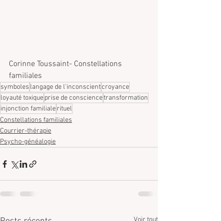
Corinne Toussaint- Constellations 
familiales
symboles
langage de l'inconscient
croyance
loyauté toxique
prise de conscience
transformation
injonction familiale
rituel
Constellations familiales
Courrier-thérapie
Psycho-généalogie
Voir tout