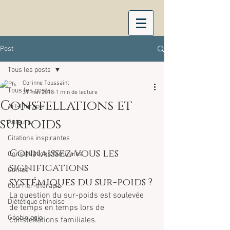
Post
Tous les posts
Corinne Toussaint
Tous les posts
31 mai 2018
1 min de lecture
Constellations et
Art-thérapie
surpoids
Auteurs
Citations inspirantes
Connaissez-vous les 
Constellations familiales
significations 
Contes
systémiques du sur-poids ?
Courrier-thérapie
La question du sur-poids est soulevée 
Diététique chinoise
de temps en temps lors de 
Géobiologie
constellations familiales.